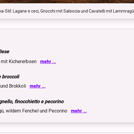
a-Stil: Lagane e ceci, Gnocchi mit Salsiccia und Cavatelli mit Lammragù
liese
a mit Kichererbsen
mehr ...
ten des italienischen Südens. Es sind breite, eher rustikale Bänder aus
 broccoli
 serviert werden, weil ihre raue Oberfläche cremige Saucen besonders
 und Brokkoli
mehr ...
gklöße, heute meist aus gekochten Kartoffeln und wenig Mehl, manchmal
gnello, finocchietto e pecorino
 weiche, dichte Struktur besonders gut für kräftige Saucen geeignet, die
gù, wildem Fenchel und Pecorino
mehr ...
 werden traditionell ohne Ei aus Hartweizengrieß und Wasser geformt. 
s Teigs und hält Ragù, Gemüse und geriebenen Käse besonders gut fest