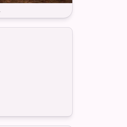
.
 Hartweizengrieß und Wasser, die in
 gut aufnimmt.
 auch ganz ohne Ei. Sie werden nur
 sich an den feinen Rillen festsetzen.
Ihre kleine eingedrückte Mulde
.