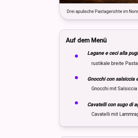
Drei apulische Pastagerichte im Nonn
Auf dem Menü
Lagane e ceci alla pug
rustikale breite Past
Lagane gehören zu den alten Pastasor
Gnocchi con salsiccia e
Apulien klassisch mit Hülsenfrüchten
Gnocchi mit Salsiccia
Gnocchi sind kleine italienische Tei
Cavatelli con sugo di a
sehr kurz gekocht und sind durch ihre
Cavatelli mit Lammra
Cavatelli stammen aus Süditalien und
entsteht beim Rollen oder Ziehen de