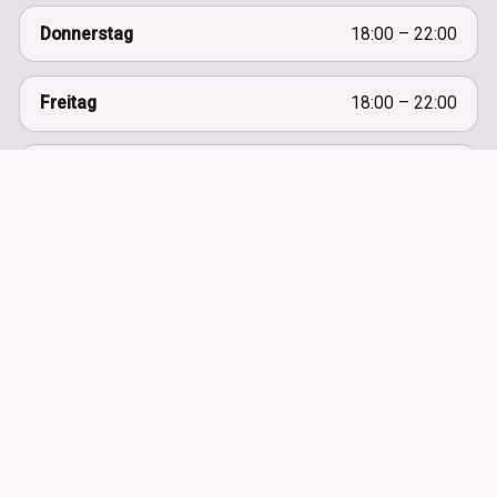
Donnerstag
18:00 – 22:00
Freitag
18:00 – 22:00
Samstag
18:00 – 22:00
Sonntag
12:00 – 22:00
Montag
Ruhetag
BESONDERE ÖFFNUNGSZEITEN
Aktuelle Hinweise für die nächsten Wochen.
Mittwoch, 12. August
REGULÄR
18:00 – 22:00